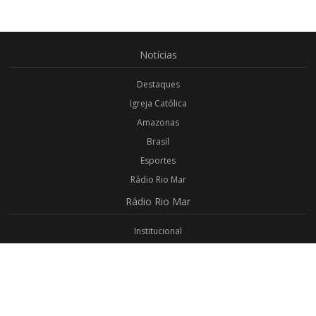
Notícias
Destaques
Igreja Católica
Amazonas
Brasil
Esportes
Rádio Rio Mar
Rádio
Rio Mar
Institucional
Promoções
Privacidade
Aplicativo Android
Aplicativo iOS