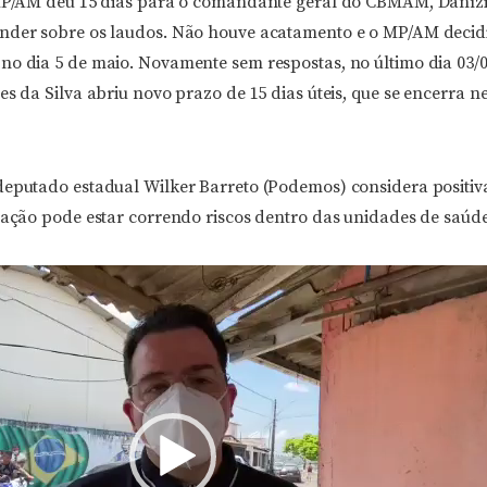
 MP/AM deu 15 dias para o comandante geral do CBMAM, Danízi
nder sobre os laudos. Não houve acatamento e o MP/AM decid
no dia 5 de maio. Novamente sem respostas, no último dia 03/
es da Silva abriu novo prazo de 15 dias úteis, que se encerra ne
deputado estadual Wilker Barreto (Podemos) considera positiv
ulação pode estar correndo riscos dentro das unidades de saúd