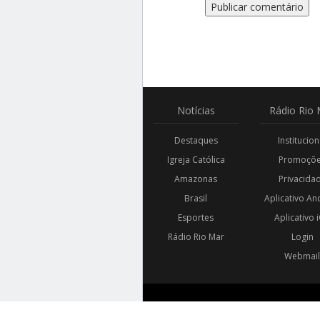
Notícias
Rádio
Rio 
Destaques
Institucion
Igreja Católica
Promoçõ
Amazonas
Privacida
Brasil
Aplicativo An
Esportes
Aplicativo 
Rádio Rio Mar
Login
Webmai
© 2018 - 2026 RÁDIO RIO MAR. TODOS OS DIREIT