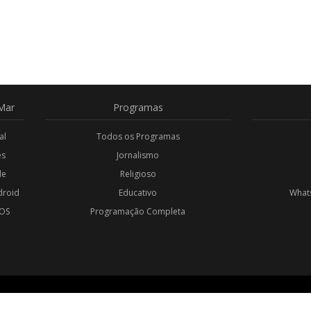
Mar
Programas
al
Todos os Programas
es
Jornalismo
de
Religioso
droid
Educativo
Whats
iOS
Programação Completa
l
OS RESERVADOS.