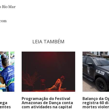
o Rio Mar
ecom
LEIA TAMBÉM
Programação do Festival
Balanço da O
hega
Amazonas de Dança conta
registra 60 d
rentes
com atividades na capital
mortes viole