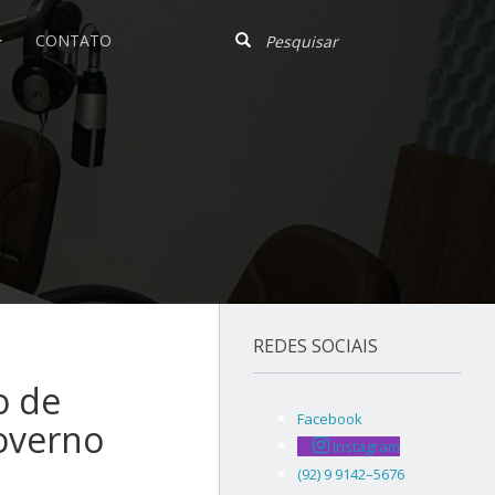
CONTATO
REDES SOCIAIS
o de
Facebook
overno
Instagram
(92) 9 9142–5676