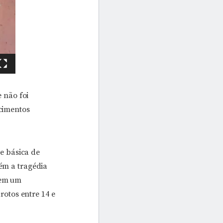
 não foi
ecimentos
e básica de
bém a tragédia
 em um
otos entre 14 e