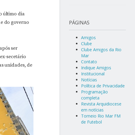
o último dia
de do governo
PÁGINAS
Amigos
Clube
após ser
Clube Amigos da Rio
Mar
ex-secetário
Contato
as unidades, de
Indique Amigos
Institucional
Notícias
Política de Privacidade
Programação
completa
Revista Arquidiocese
em notícias
Torneio Rio Mar FM
de Futebol