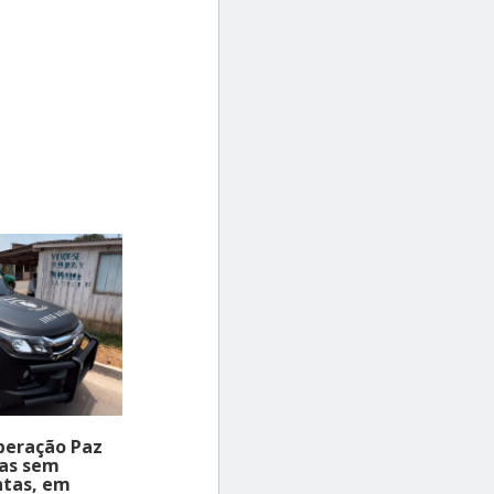
peração Paz
ias sem
ntas, em