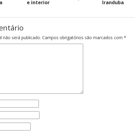
a
e interior
Iranduba
entário
l não será publicado.
Campos obrigatórios são marcados com
*