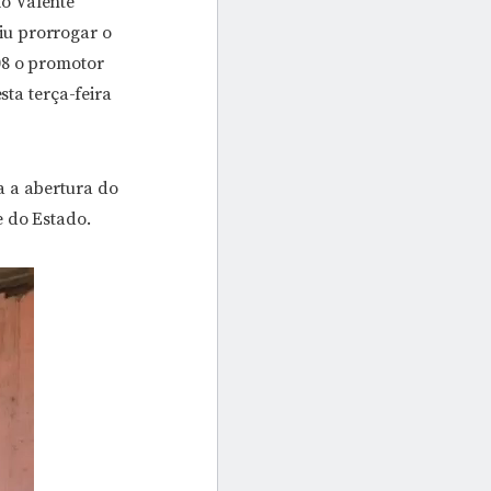
o Valente
iu prorrogar o
08 o promotor
sta terça-feira
a a abertura do
e do Estado.