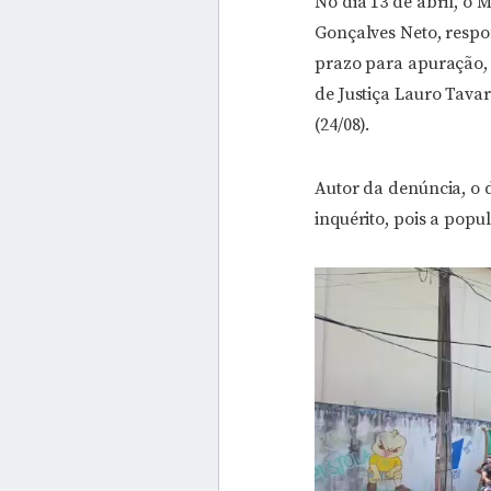
No dia 13 de abril, o
Gonçalves Neto, respo
prazo para apuração, 
de Justiça Lauro Tavar
(24/08).
Autor da denúncia, o 
inquérito, pois a pop
Tocador
de
vídeo