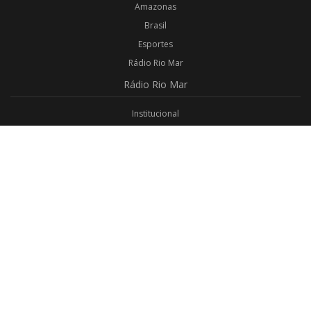
Amazonas
Brasil
Esportes
Rádio Rio Mar
Rádio
Rio Mar
Institucional
Promoções
Privacidade
Aplicativo Android
Aplicativo iOS
Login
Webmail
Programas
Todos os Programas
Jornalismo