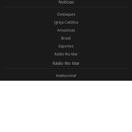
Notícias
Destaques
Igreja Católica
Amazonas
Brasil
Esportes
Rádio Rio Mar
Rádio
Rio Mar
Institucional
Promoções
Privacidade
Aplicativo Android
Aplicativo iOS
Login
Webmail