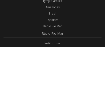
Igreja Católica
Amazonas
Brasil
Esportes
Rádio Rio Mar
Rádio
Rio Mar
Institucional
Promoções
Privacidade
Aplicativo Android
Aplicativo iOS
Login
Webmail
Programas
Todos os Programas
Jornalismo