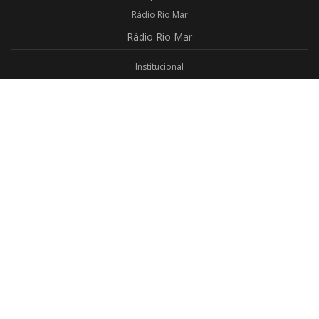
Rádio Rio Mar
Rádio
Rio Mar
Institucional
Promoções
Privacidade
Aplicativo Android
Aplicativo iOS
Login
Webmail
Programas
Todos os Programas
Jornalismo
Religioso
Educativo
Programação Completa