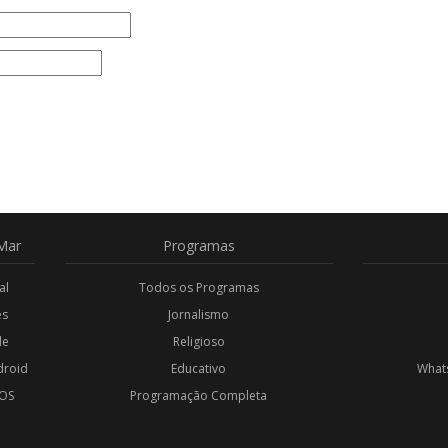
Mar
Programas
al
Todos os Programas
es
Jornalismo
de
Religioso
droid
Educativo
Whats
iOS
Programação Completa