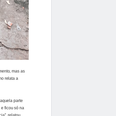
mento, mas as
o relata a
aquela parte
 e ficou só na
a”, relatou