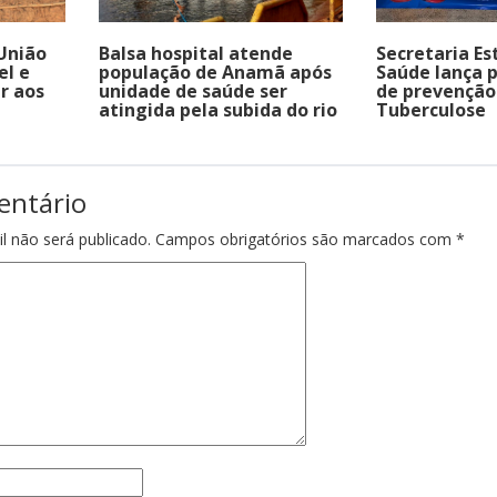
União
Balsa hospital atende
Secretaria Es
el e
população de Anamã após
Saúde lança
r aos
unidade de saúde ser
de prevenção
atingida pela subida do rio
Tuberculose
entário
l não será publicado.
Campos obrigatórios são marcados com
*