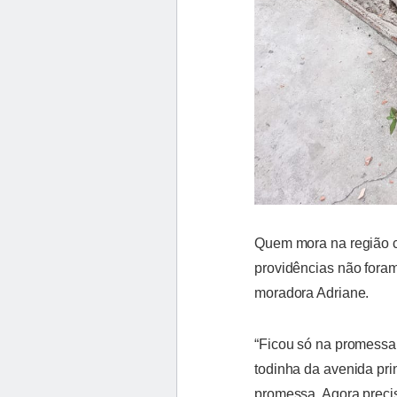
Quem mora na região c
providências não fora
moradora Adriane.
“Ficou só na promessa
todinha da avenida prin
promessa. Agora precis