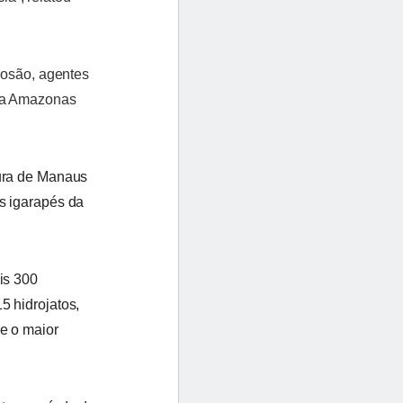
rosão, agentes
 da Amazonas
tura de Manaus
s igarapés da
is 300
5 hidrojatos,
e o maior