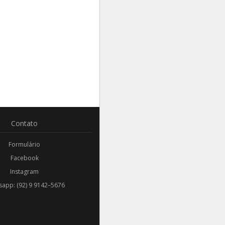
Contato
Formulário
Facebook
Instagram
app: (92) 9 9142–5676