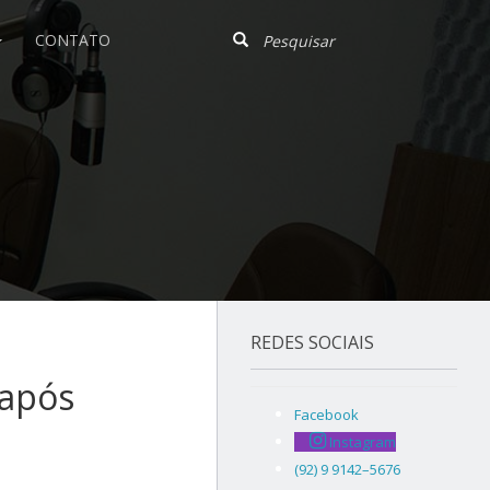
CONTATO
REDES SOCIAIS
 após
Facebook
Instagram
(92) 9 9142–5676