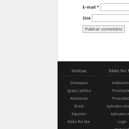
E-mail
*
Site
Notícias
Rádio
Rio 
Destaques
Institucion
Igreja Católica
Promoçõ
Amazonas
Privacida
Brasil
Aplicativo An
Esportes
Aplicativo 
Rádio Rio Mar
Login