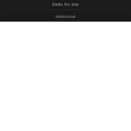
Rádio
Rio Mar
Institucional
Promoções
Privacidade
Aplicativo Android
Aplicativo iOS
Login
Webmail
Programas
Todos os Programas
Jornalismo
Religioso
Educativo
Programação Completa
Contato