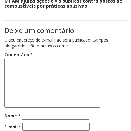
MPAM ajuíza ações civis públicas contra postos de
combustíveis por práticas abusivas
Deixe um comentário
O seu endereço de e-mail não será publicado.
Campos
obrigatórios são marcados com
*
Comentário
*
Nome
*
E-mail
*