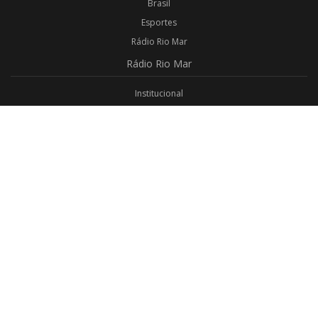
Brasil
Esportes
Rádio Rio Mar
Rádio
Rio Mar
Institucional
Promoções
Privacidade
Aplicativo Android
Aplicativo iOS
Login
Webmail
Programas
Todos os Programas
Jornalismo
Religioso
Educativo