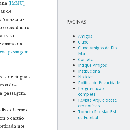
bana
(IMMU)
,
sas de
do Amazonas
PÁGINAS
ro e recadastro
ção visa
Amigos
Clube
e ensino da
Clube Amigos da Rio
eia-passagem
Mar
Contato
Indique Amigos
Institucional
res, de línguas
Notícias
Política de Privacidade
tros dos
Programação
eia-passagem.
completa
Revista Arquidiocese
em notícias
aliza diversos
Torneio Rio Mar FM
de Futebol
uem o cartão
retirada nos