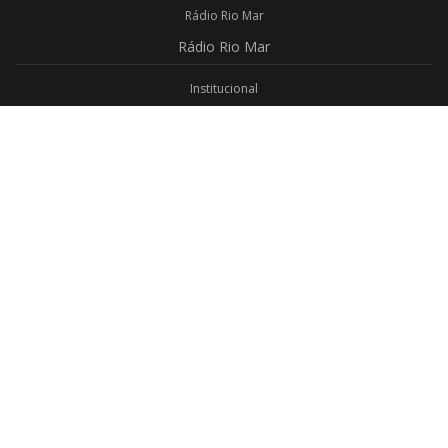
Rádio Rio Mar
Rádio
Rio Mar
Institucional
Promoções
Privacidade
Aplicativo Android
Aplicativo iOS
Login
Webmail
Programas
Todos os Programas
Jornalismo
Religioso
Educativo
Programação Completa