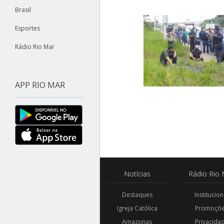
Brasil
Esportes
Rádio Rio Mar
APP RIO MAR
Notícias
Rádio
Rio 
Destaques
Institucion
Igreja Católica
Promoçõ
Amazonas
Privacida