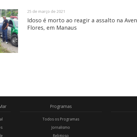
25 de março de 2021
Idoso é morto ao reagir a assalto na Aven
Flores, em Manaus
Mar
Programas
al
Todos os Programas
es
Jornalismo
de
Religioso