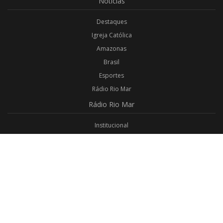
Notícias
Destaques
Igreja Católica
Amazonas
Brasil
Esportes
Rádio Rio Mar
Rádio
Rio Mar
Institucional
Promoções
Privacidade
Aplicativo Android
Aplicativo iOS
Login
Webmail
Programas