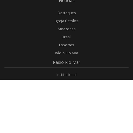
Notícias
Destaques
Igreja Católica
Amazonas
Brasil
Esportes
Rádio Rio Mar
Rádio
Rio Mar
Institucional
Promoções
Privacidade
Aplicativo Android
Aplicativo iOS
Login
Webmail
Programas