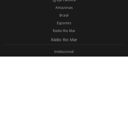
Amazonas
Brasil
Esportes
Rádio Rio Mar
Rádio
Rio Mar
Institucional
Promoções
Privacidade
Aplicativo Android
Aplicativo iOS
Login
Webmail
Programas
Todos os Programas
Jornalismo