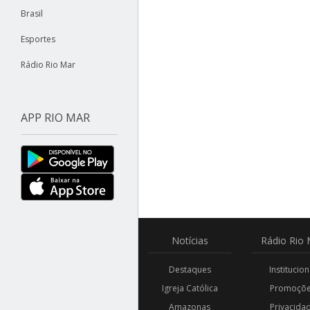
Brasil
Esportes
Rádio Rio Mar
APP RIO MAR
Notícias
Rádio
Rio 
Destaques
Institucion
Igreja Católica
Promoçõ
Amazonas
Privacida