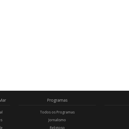
Mar
Programas
al
Todos os Programas
es
Jornalismo
de
Religioso