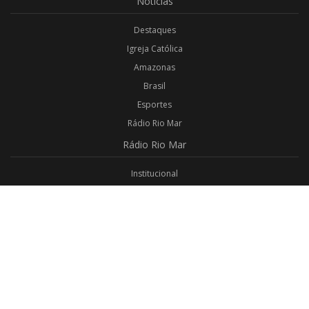
Notícias
Destaques
Igreja Católica
Amazonas
Brasil
Esportes
Rádio Rio Mar
Rádio
Rio Mar
Institucional
Promoções
Privacidade
Aplicativo Android
Aplicativo iOS
Login
Webmail
Programas