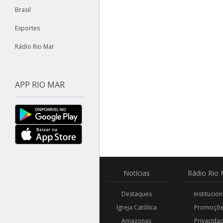
Brasil
Esportes
Rádio Rio Mar
APP RIO MAR
Notícias
Rádio
Rio 
Destaques
Institucion
Igreja Católica
Promoçõ
Amazonas
Privacida