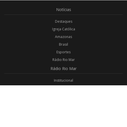
Notícias
Destaques
Igreja Católica
Amazonas
Brasil
Esportes
Rádio Rio Mar
Rádio
Rio Mar
Institucional
Promoções
Privacidade
Aplicativo Android
Aplicativo iOS
Login
Webmail