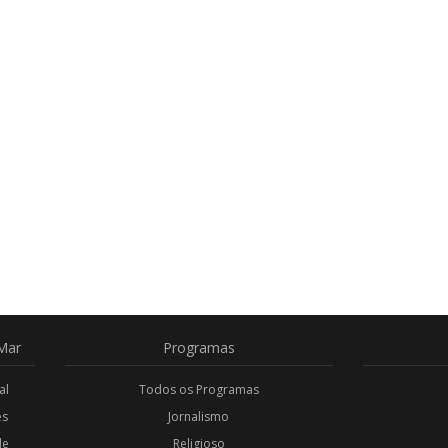
Mar
Programas
al
Todos os Programas
es
Jornalismo
de
Religioso