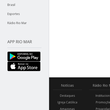
Brasil
Esportes
Rádio Rio Mar
APP RIO MAR
Notícias
Rádio
Rio 
Destaques
Institucion
Igreja Católica
Promoçõ
Amazonas
Privacida