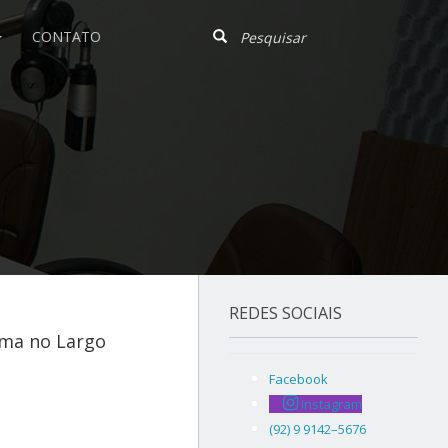
CONTATO
REDES SOCIAIS
rma no Largo
Facebook
Instagram
(92) 9 9142–5676