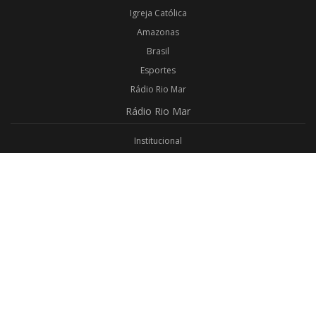
Igreja Católica
Amazonas
Brasil
Esportes
Rádio Rio Mar
Rádio
Rio Mar
Institucional
Promoções
Privacidade
Aplicativo Android
Aplicativo iOS
Login
Webmail
Programas
Todos os Programas