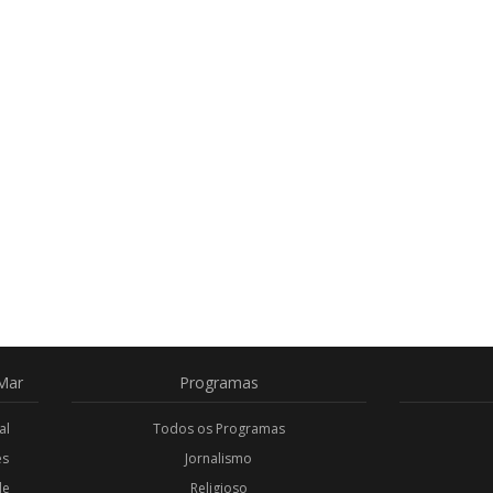
Mar
Programas
al
Todos os Programas
es
Jornalismo
de
Religioso