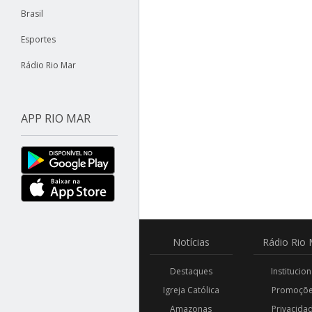
Brasil
Esportes
Rádio Rio Mar
APP RIO MAR
Notícias
Rádio
Rio 
Destaques
Institucion
Igreja Católica
Promoçõ
Amazonas
Privacida