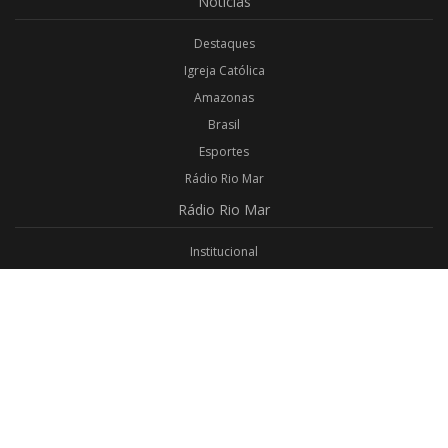
Notícias
Destaques
Igreja Católica
Amazonas
Brasil
Esportes
Rádio Rio Mar
Rádio
Rio Mar
Institucional
Promoções
Privacidade
Aplicativo Android
Aplicativo iOS
Login
Webmail
Programas