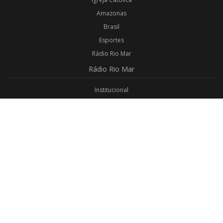
Amazonas
Brasil
Esportes
Rádio Rio Mar
Rádio
Rio Mar
Institucional
Promoções
Privacidade
Aplicativo Android
Aplicativo iOS
Login
Webmail
Programas
Todos os Programas
Jornalismo