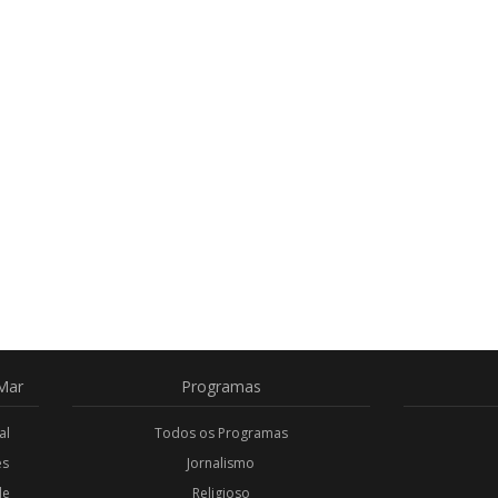
Mar
Programas
al
Todos os Programas
es
Jornalismo
de
Religioso