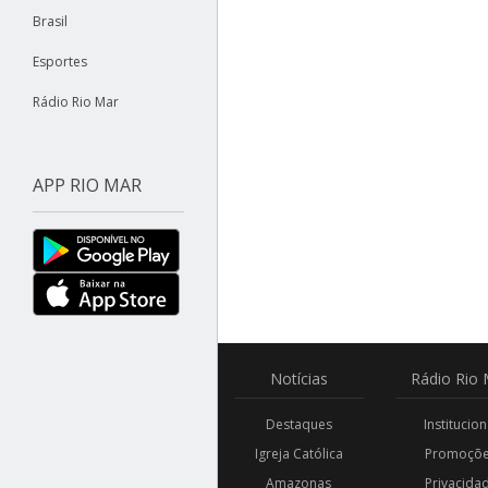
Brasil
Esportes
Rádio Rio Mar
APP RIO MAR
Notícias
Rádio
Rio 
Destaques
Institucion
Igreja Católica
Promoçõ
Amazonas
Privacida