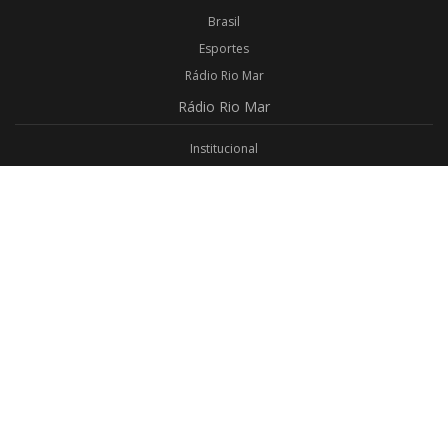
Brasil
Esportes
Rádio Rio Mar
Rádio
Rio Mar
Institucional
Promoções
Privacidade
Aplicativo Android
Aplicativo iOS
Login
Webmail
Programas
Todos os Programas
Jornalismo
Religioso