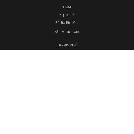
Brasil
Esportes
Rádio Rio Mar
Rádio
Rio Mar
Institucional
Promoções
Privacidade
Aplicativo Android
Aplicativo iOS
Login
Webmail
Programas
Todos os Programas
Jornalismo
Religioso