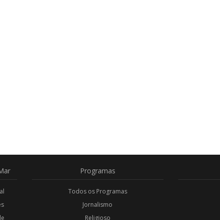
Mar
Programas
al
Todos os Programas
es
Jornalismo
de
Religioso