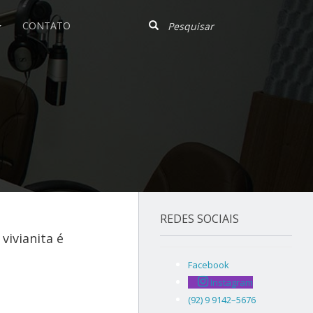
CONTATO
REDES SOCIAIS
vivianita é
Facebook
Instagram
(92) 9 9142–5676