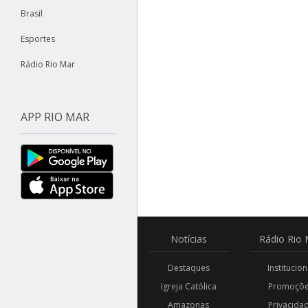
Brasil
Esportes
Rádio Rio Mar
APP RIO MAR
Notícias
Rádio
Rio 
Destaques
Institucion
Igreja Católica
Promoçõ
Amazonas
Privacida