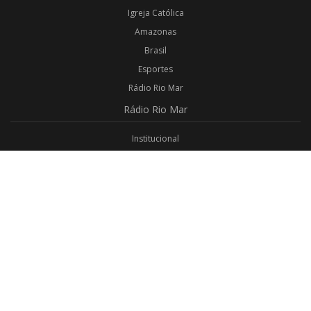
Igreja Católica
Amazonas
Brasil
Esportes
Rádio Rio Mar
Rádio
Rio Mar
Institucional
Promoções
Privacidade
Aplicativo Android
Aplicativo iOS
Login
Webmail
Programas
Todos os Programas