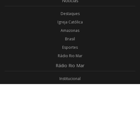
Notícias
Destaques
Igreja Católica
Amazonas
Brasil
Esportes
Rádio Rio Mar
Rádio
Rio Mar
Institucional
Promoções
Privacidade
Aplicativo Android
Aplicativo iOS
Login
Webmail
Programas