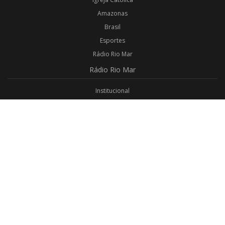
Amazonas
Brasil
Esportes
Rádio Rio Mar
Rádio
Rio Mar
Institucional
Promoções
Privacidade
Aplicativo Android
Aplicativo iOS
Login
Webmail
Programas
Todos os Programas
Jornalismo