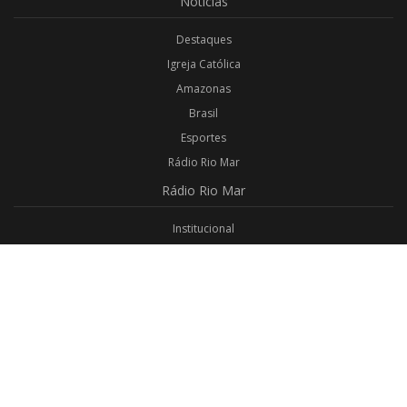
Notícias
Destaques
Igreja Católica
Amazonas
Brasil
Esportes
Rádio Rio Mar
Rádio
Rio Mar
Institucional
Promoções
Privacidade
Aplicativo Android
Aplicativo iOS
Login
Webmail
Programas