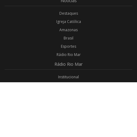
Notícias
Destaques
Igreja Católica
Amazonas
Brasil
Esportes
Rádio Rio Mar
Rádio
Rio Mar
Institucional
Promoções
Privacidade
Aplicativo Android
Aplicativo iOS
Login
Webmail
Programas