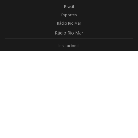
Brasil
Esportes
Rádio Rio Mar
Rádio
Rio Mar
Institucional
Promoções
Privacidade
Aplicativo Android
Aplicativo iOS
Login
Webmail
Programas
Todos os Programas
Jornalismo
Religioso