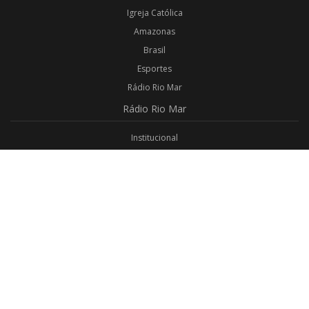
Igreja Católica
Amazonas
Brasil
Esportes
Rádio Rio Mar
Rádio
Rio Mar
Institucional
Promoções
Privacidade
Aplicativo Android
Aplicativo iOS
Login
Webmail
Programas
Todos os Programas