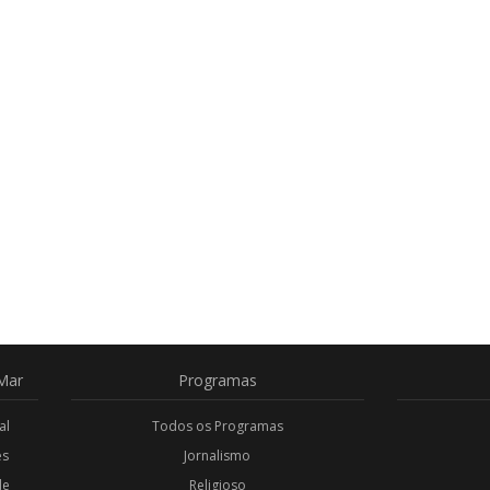
Mar
Programas
al
Todos os Programas
es
Jornalismo
de
Religioso