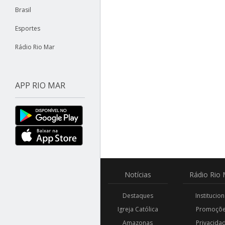
Brasil
Esportes
Rádio Rio Mar
APP RIO MAR
Notícias
Rádio
Rio 
Destaques
Institucion
Igreja Católica
Promoçõ
Amazonas
Privacida