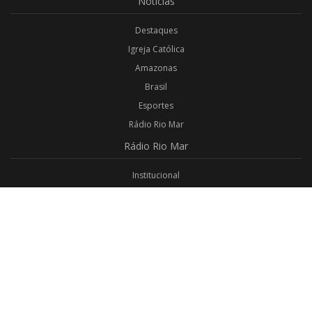
Notícias
Destaques
Igreja Católica
Amazonas
Brasil
Esportes
Rádio Rio Mar
Rádio
Rio Mar
Institucional
Promoções
Privacidade
Aplicativo Android
Aplicativo iOS
Login
Webmail
Programas