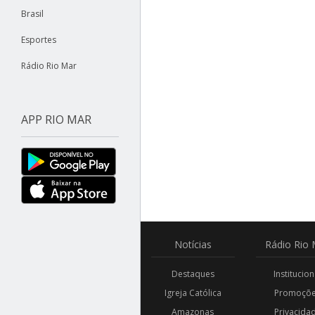
Brasil
Esportes
Rádio Rio Mar
APP RIO MAR
Notícias
Rádio
Rio 
Destaques
Institucion
Igreja Católica
Promoçõ
Amazonas
Privacida