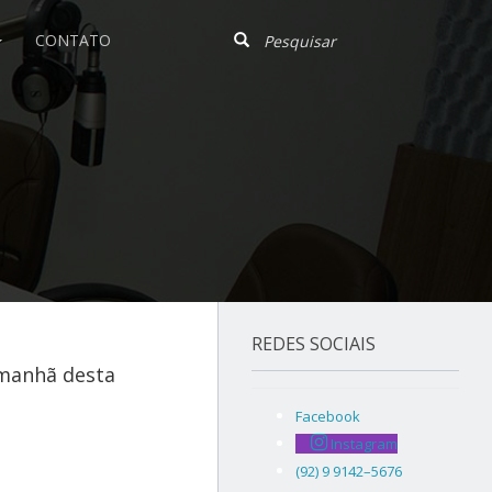
CONTATO
REDES SOCIAIS
 manhã desta
Facebook
Instagram
(92) 9 9142–5676