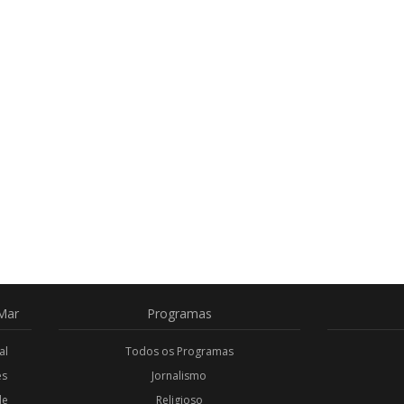
Mar
Programas
al
Todos os Programas
es
Jornalismo
de
Religioso