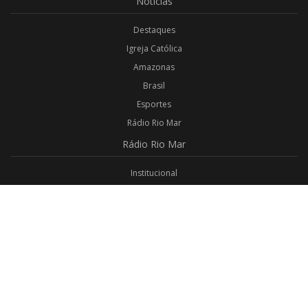
Notícias
Destaques
Igreja Católica
Amazonas
Brasil
Esportes
Rádio Rio Mar
Rádio
Rio Mar
Institucional
Promoções
Privacidade
Aplicativo Android
Aplicativo iOS
Login
Webmail
Programas