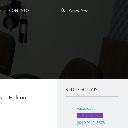
CONTATO
REDES SOCIAIS
usto Heleno
Facebook
Instagram
(92) 9 9142–5676