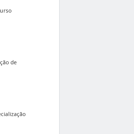
curso
ação de
cialização