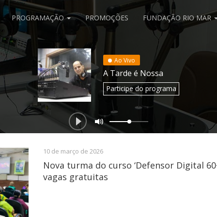
PROGRAMAÇÃO
PROMOÇÕES
FUNDAÇÃO RIO MAR
Ao Vivo
A Tarde é Nossa
Participe
do programa
10 de março de 2026
Nova turma do curso ‘Defensor Digital 60+
vagas gratuitas