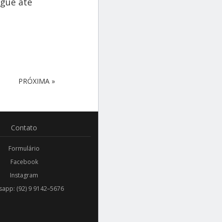
egue até
PRÓXIMA »
Contato
Formulário
Facebook
Instagram
app: (92) 9 9142–5676