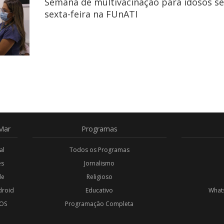
Semana de multivacinação para idosos s
sexta-feira na FUnATI
Mar
Programas
al
Todos os Programas
es
Jornalismo
de
Religioso
droid
Educativo
Whats
iOS
Programação Completa