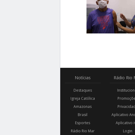
Notícias
Rádio
Rio 
Destaques
Institucion
Igreja Católica
Promoçõ
Amazonas
Privacida
Brasil
Aplicativo An
Esportes
Aplicativo 
Rádio Rio Mar
Login