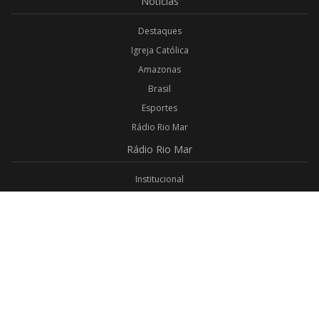
Notícias
Destaques
Igreja Católica
Amazonas
Brasil
Esportes
Rádio Rio Mar
Rádio
Rio Mar
Institucional
Promoções
Privacidade
Aplicativo Android
Aplicativo iOS
Login
Webmail
Programas