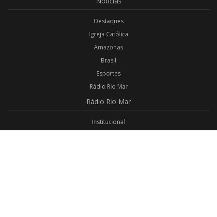
Notícias
Destaques
Igreja Católica
Amazonas
Brasil
Esportes
Rádio Rio Mar
Rádio
Rio Mar
Institucional
Promoções
Privacidade
Aplicativo Android
Aplicativo iOS
Login
Webmail
Programas