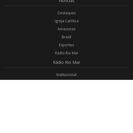
Notícias
Destaques
Igreja Católica
Amazonas
Brasil
Esportes
Rádio Rio Mar
Rádio
Rio Mar
Institucional
Promoções
Privacidade
Aplicativo Android
Aplicativo iOS
Login
Webmail
Programas