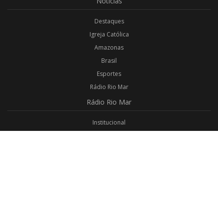
Notícias
Destaques
Igreja Católica
Amazonas
Brasil
Esportes
Rádio Rio Mar
Rádio
Rio Mar
Institucional
Promoções
Privacidade
Aplicativo Android
Aplicativo iOS
Login
Webmail
Programas