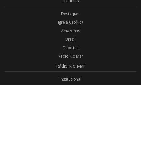
Notícias
Destaques
Igreja Católica
Amazonas
Brasil
Esportes
Rádio Rio Mar
Rádio
Rio Mar
Institucional
Promoções
Privacidade
Aplicativo Android
Aplicativo iOS
Login
Webmail
Programas