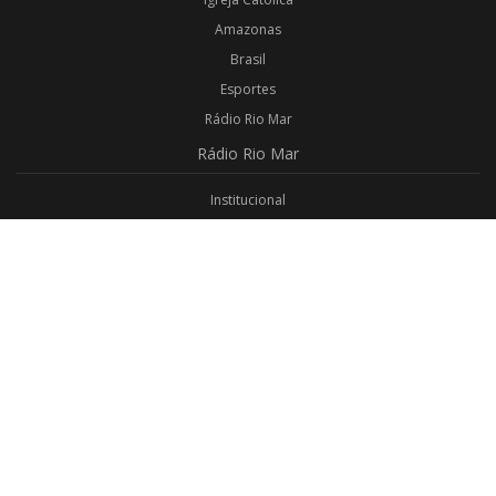
Amazonas
Brasil
Esportes
Rádio Rio Mar
Rádio
Rio Mar
Institucional
Promoções
Privacidade
Aplicativo Android
Aplicativo iOS
Login
Webmail
Programas
Todos os Programas
Jornalismo