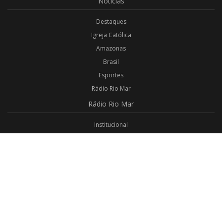
Notícias
Destaques
Igreja Católica
Amazonas
Brasil
Esportes
Rádio Rio Mar
Rádio
Rio Mar
Institucional
Promoções
Privacidade
Aplicativo Android
Aplicativo iOS
Login
Webmail
Programas