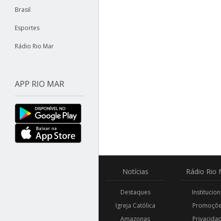
Brasil
Esportes
Rádio Rio Mar
APP RIO MAR
Notícias
Rádio
Rio 
Destaques
Institucion
Igreja Católica
Promoçõ
Amazonas
Privacida