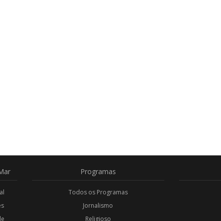
Mar
Programas
al
Todos os Programas
es
Jornalismo
de
Religioso