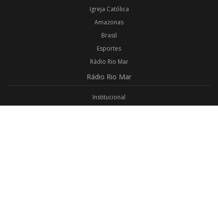
Igreja Católica
Amazonas
Brasil
Esportes
Rádio Rio Mar
Rádio
Rio Mar
Institucional
Promoções
Privacidade
Aplicativo Android
Aplicativo iOS
Login
Webmail
Programas
Todos os Programas